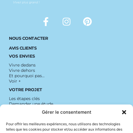
NOUS CONTACTER
AVIS CLIENTS
VOS ENVIES
Vivre dedans
Vivre dehors
Et pourquoi pas…
Voir +
VOTRE PROJET
Les étapes clés
Demander une étude
Simulez immédiatement votre projet
Gérer le consentement
QUI SOMMES-NOUS
Pour offrir les meilleures expériences, nous utilisons des technologies
Découvrir Dext Habitat
telles que les cookies pour stocker et/ou accéder aux informations des
Nos garanties