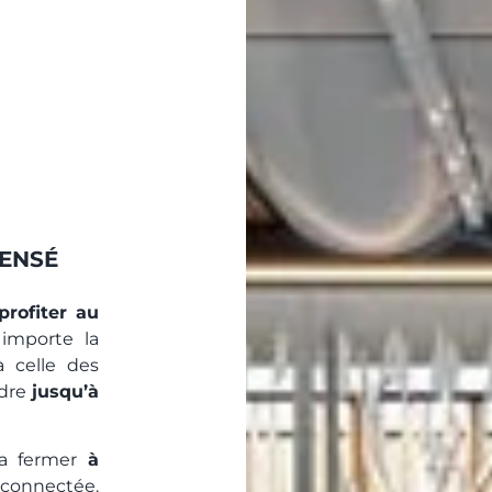
PENSÉ
profiter au
 importe la
à celle des
ndre
jusqu’à
la fermer
à
 connectée.