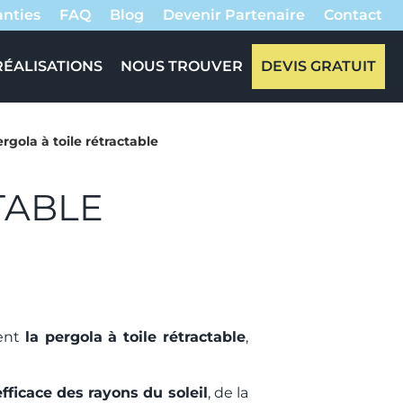
anties
FAQ
Blog
Devenir Partenaire
Contact
RÉALISATIONS
NOUS TROUVER
DEVIS GRATUIT
rgola à toile rétractable
TABLE
ment
la pergola à toile rétractable
,
fficace des rayons du soleil
, de la