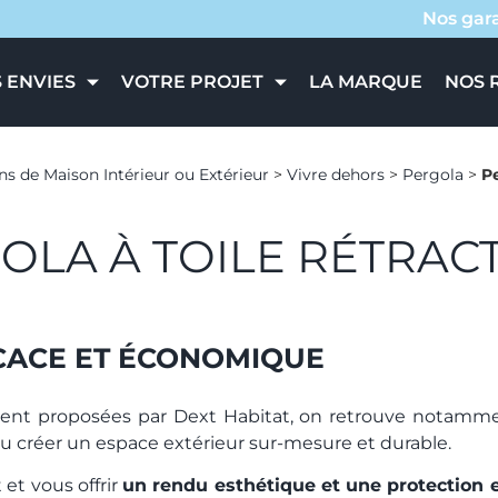
Nos gar
 ENVIES
VOTRE PROJET
LA MARQUE
NOS 
ns de Maison Intérieur ou Extérieur
>
Vivre dehors
>
Pergola
>
Pe
OLA À TOILE RÉTRAC
CACE ET ÉCONOMIQUE
ement proposées par Dext Habitat, on retrouve notam
 ou créer un espace extérieur sur-mesure et durable.
 et vous offrir
un rendu esthétique et une protection e