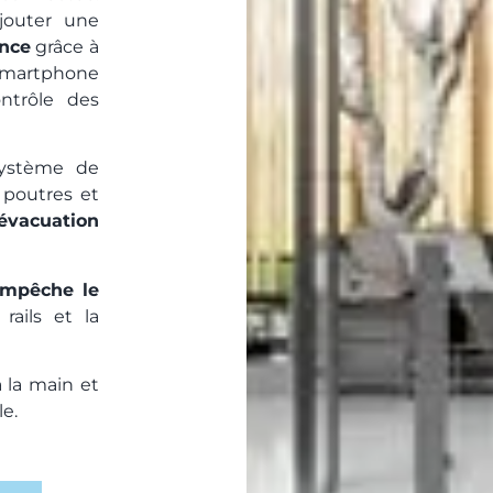
ajouter une
ance
grâce à
smartphone
ontrôle des
système de
s poutres et
l’évacuation
mpêche le
rails et la
 la main et
le.